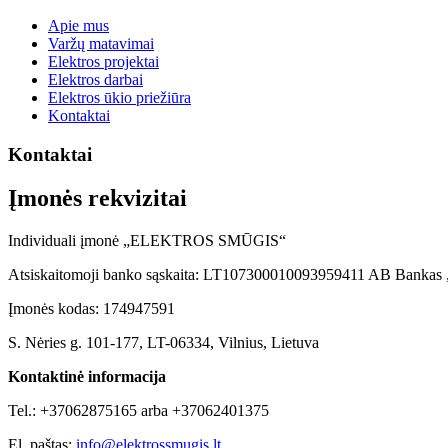
Apie mus
Varžų matavimai
Elektros projektai
Elektros darbai
Elektros ūkio priežiūra
Kontaktai
Kontaktai
Įmonės rekvizitai
Individuali įmonė „ELEKTROS SMŪGIS“
Atsiskaitomoji banko sąskaita: LT107300010093959411 AB Bankas
Įmonės kodas: 174947591
S. Nėries g. 101-177, LT-06334, Vilnius, Lietuva
Kontaktinė informacija
Tel.: +37062875165 arba +37062401375
El. paštas:
info@elektrossmugis.lt